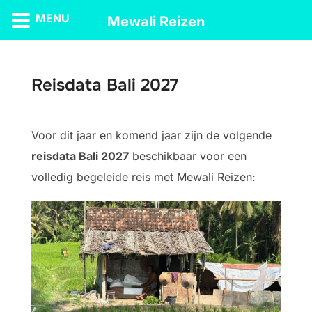
MENU
Mewali Reizen
Ga
naar
Reisdata Bali 2027
de
inhoud
Voor dit jaar en komend jaar zijn de volgende
reisdata Bali 2027
beschikbaar voor een
volledig begeleide reis met Mewali Reizen: